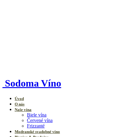
Sodoma Víno
Úvod
O nás
Naše vína
Biele vína
Červené vína
Frizzanté
Modranské svadobné víno