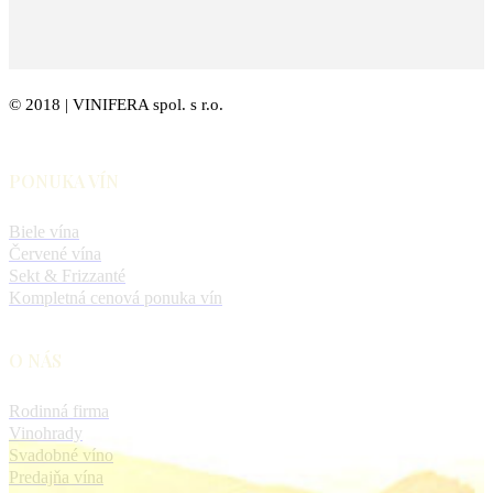
© 2018 | VINIFERA spol. s r.o.
PONUKA VÍN
Biele vína
Červené vína
Sekt & Frizzanté
Kompletná cenová ponuka vín
O NÁS
Rodinná firma
Vinohrady
Svadobné víno
Predajňa vína