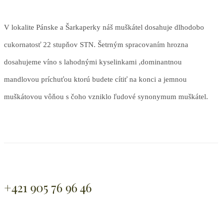
V lokalite Pánske a Šarkaperky náš muškátel dosahuje dlhodobo
cukornatosť 22 stupňov STN. Šetrným spracovaním hrozna
dosahujeme víno s lahodnými kyselinkami ,dominantnou
mandlovou príchuťou ktorú budete cítiť na konci a jemnou
muškátovou vôňou s čoho vzniklo ľudové synonymum muškátel.
+421 905 76 96 46