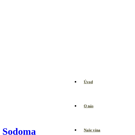
Úvod
O nás
Sodoma
Naše vína