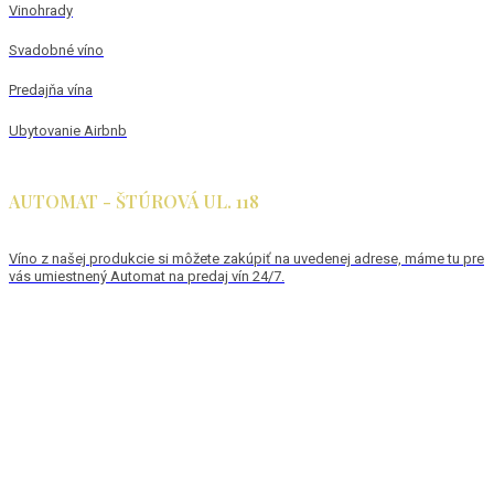
Vinohrady
Svadobné víno
Predajňa vína
Ubytovanie Airbnb
AUTOMAT - ŠTÚROVÁ UL. 118
Víno z našej produkcie si môžete zakúpiť na uvedenej adrese, máme tu pre
vás umiestnený Automat na predaj vín 24/7.